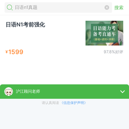
搜索
日语N1考前强化
1599
¥
97.8%好评