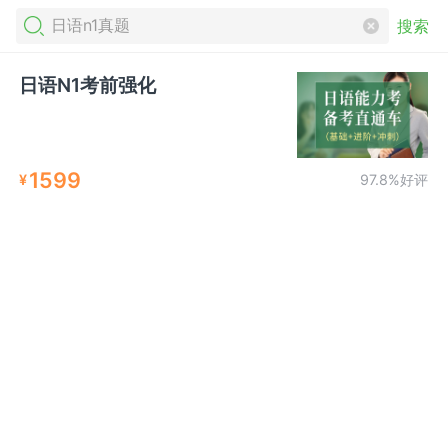
搜索
日语N1考前强化
1599
¥
97.8%好评