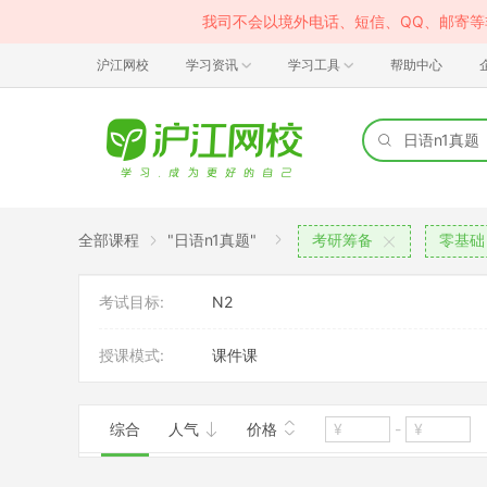
我司不会以境外电话、短信、QQ、邮寄
沪江网校
学习资讯
学习工具
帮助中心
全部课程
"日语n1真题"
考研筹备
零基础
考试目标:
N2
授课模式:
课件课
综合
人气
价格
-