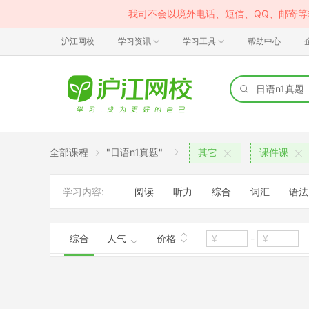
我司不会以境外电话、短信、QQ、邮寄
沪江网校
学习资讯
学习工具
帮助中心
全部课程
"日语n1真题"
其它
课件课
学习内容:
阅读
听力
综合
词汇
语法
综合
人气
价格
-