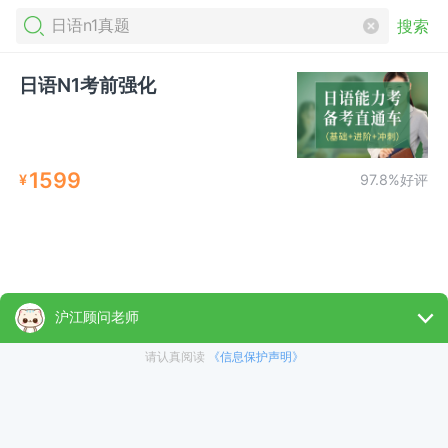
搜索
日语N1考前强化
1599
¥
97.8%好评