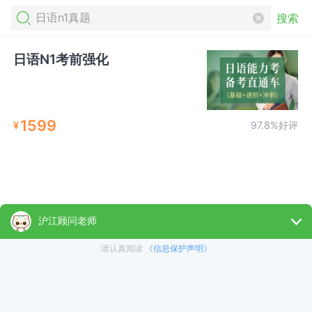
搜索
日语N1考前强化
1599
¥
97.8%好评