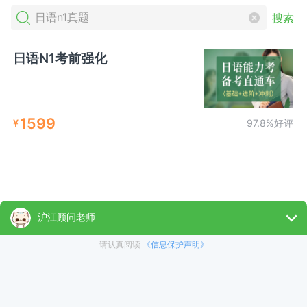
搜索
日语N1考前强化
1599
¥
97.8%好评