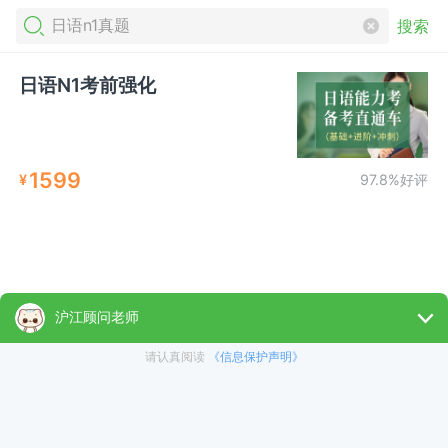
搜索
日语N1考前强化
1599
¥
97.8%好评