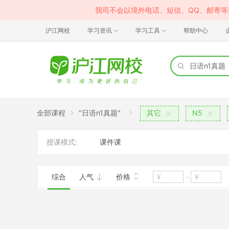
我司不会以境外电话、短信、QQ、邮寄
沪江网校
学习资讯
学习工具
帮助中心
全部课程
"日语n1真题"
其它
N5
授课模式:
课件课
综合
人气
价格
-