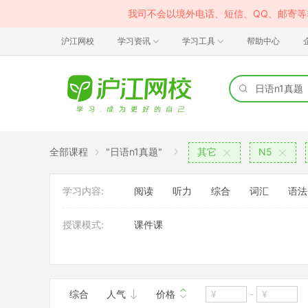
我司不会以境外电话、短信、QQ、邮寄
沪江网校
学习资讯
学习工具
帮助中心
全部课程
"日语n1真题"
其它
N5
学习内容:
阅读
听力
综合
词汇
语法
授课模式:
课件课
班型:
大班
综合
人气
价格
-