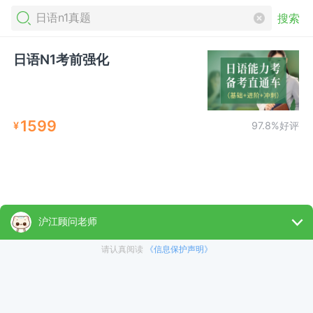
搜索
日语N1考前强化
1599
¥
97.8%好评