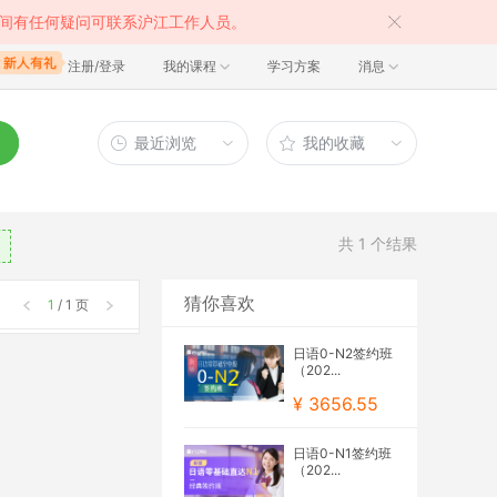
间有任何疑问可联系沪江工作人员。
注册/登录
我的课程
学习方案
消息
最近浏览
我的收藏
共
1
个结果
猜你喜欢
1
/ 1 页
日语0-N2签约班
（202...
¥ 3656.55
日语0-N1签约班
（202...