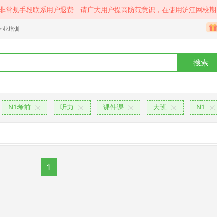
等非常规手段联系用户退费，请广大用户提高防范意识，在使用沪江网校期
企业培训
搜索
N1考前
听力
课件课
大班
N1
1