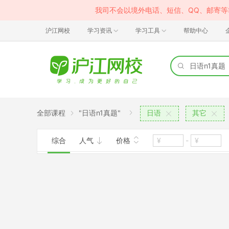
我司不会以境外电话、短信、QQ、邮寄
沪江网校
学习资讯
学习工具
帮助中心
全部课程
"日语n1真题"
日语
其它
综合
人气
价格
-