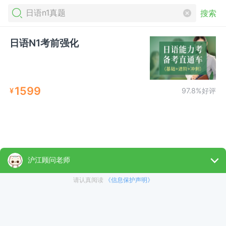
搜索
日语N1考前强化
1599
¥
97.8%好评