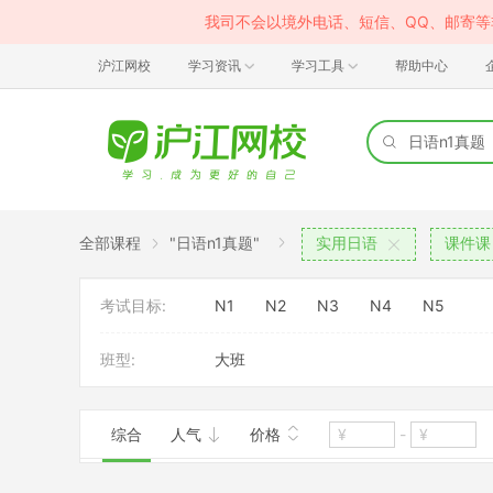
我司不会以境外电话、短信、QQ、邮寄
沪江网校
学习资讯
学习工具
帮助中心
全部课程
"日语n1真题"
实用日语
课件课
考试目标:
N1
N2
N3
N4
N5
班型:
大班
综合
人气
价格
-