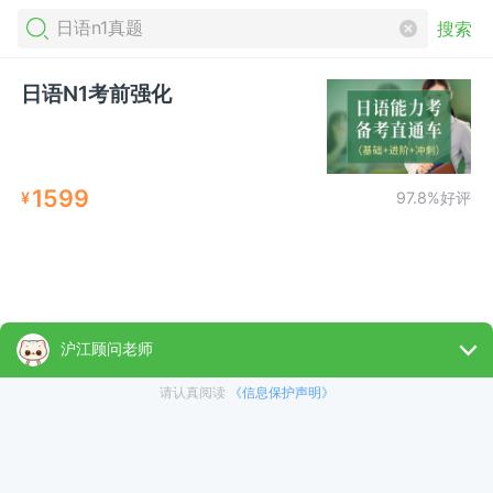
搜索
日语N1考前强化
1599
¥
97.8%好评