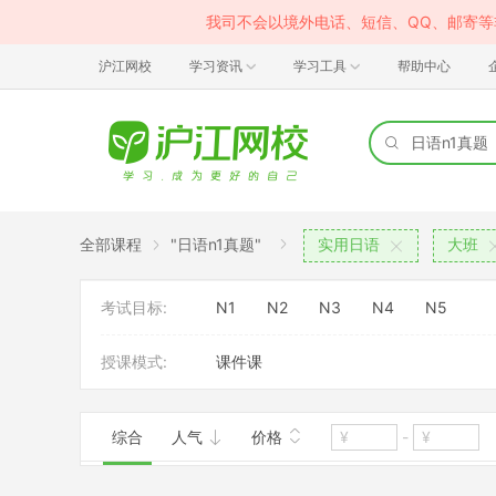
我司不会以境外电话、短信、QQ、邮寄
沪江网校
学习资讯
学习工具
帮助中心
全部课程
"日语n1真题"
实用日语
大班
考试目标:
N1
N2
N3
N4
N5
授课模式:
课件课
综合
人气
价格
-