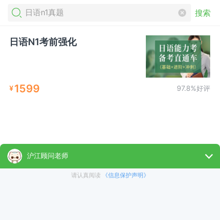
搜索
日语N1考前强化
1599
¥
97.8%好评