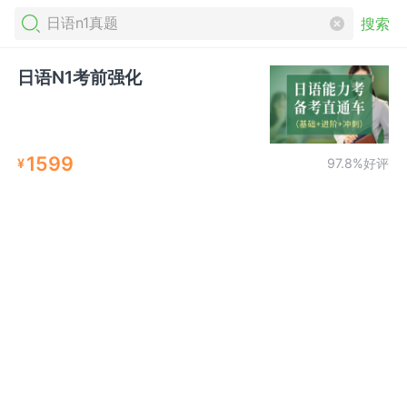
搜索
日语N1考前强化
1599
¥
97.8%好评