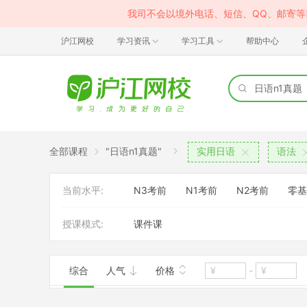
我司不会以境外电话、短信、QQ、邮寄
沪江网校
学习资讯
学习工具
帮助中心
全部课程
"日语n1真题"
实用日语
语法
当前水平:
N3考前
N1考前
N2考前
零基
授课模式:
课件课
综合
人气
价格
-