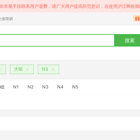
等非常规手段联系用户退费，请广大用户提高防范意识，在使用沪江网校期
企业培训
搜索
大班
N3
础
N1
N2
N3
N4
N5