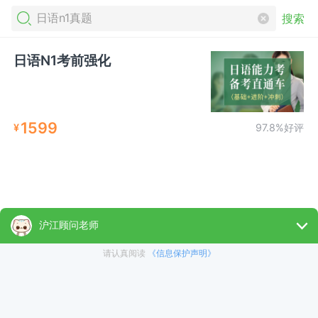
搜索
日语N1考前强化
1599
¥
97.8%好评