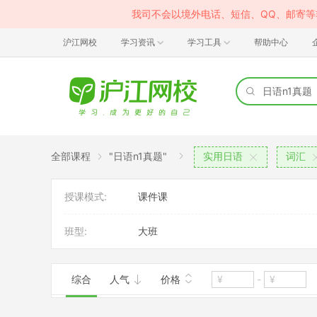
我司不会以境外电话、短信、QQ、邮寄
沪江网校
学习资讯
学习工具
帮助中心
全部课程
"日语n1真题"
实用日语
词汇
授课模式:
课件课
班型:
大班
综合
人气
价格
-