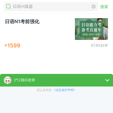
搜索
日语N1考前强化
1599
¥
97.8%好评