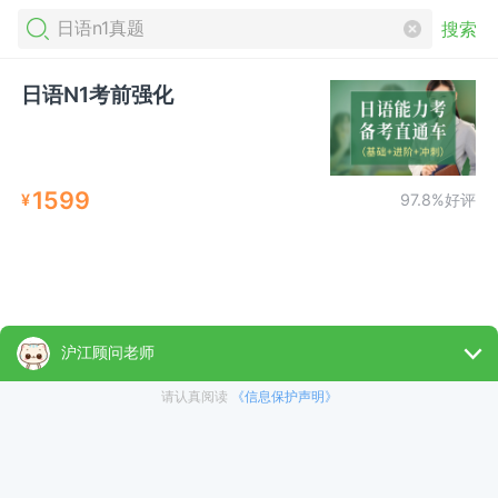
搜索
日语N1考前强化
1599
¥
97.8%好评