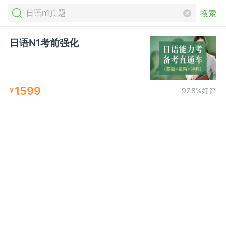
搜索
日语N1考前强化
1599
¥
97.8%好评