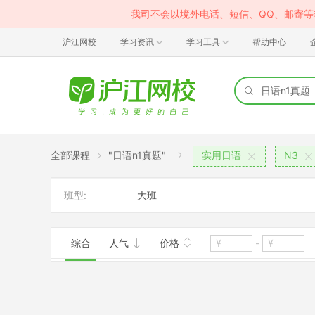
我司不会以境外电话、短信、QQ、邮寄
沪江网校
学习资讯
学习工具
帮助中心
全部课程
"日语n1真题"
实用日语
N3
班型:
大班
综合
人气
价格
-