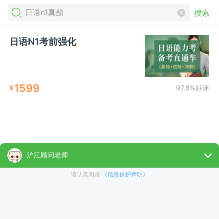
搜索
日语N1考前强化
1599
¥
97.8%好评