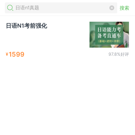
搜索
日语N1考前强化
1599
¥
97.8%好评