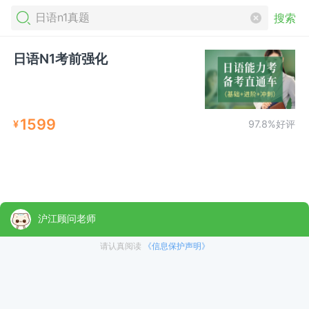
搜索
日语N1考前强化
1599
¥
97.8%好评