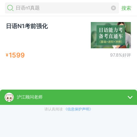
搜索
日语N1考前强化
1599
¥
97.8%好评