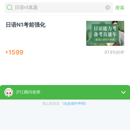
搜索
日语N1考前强化
1599
¥
97.8%好评