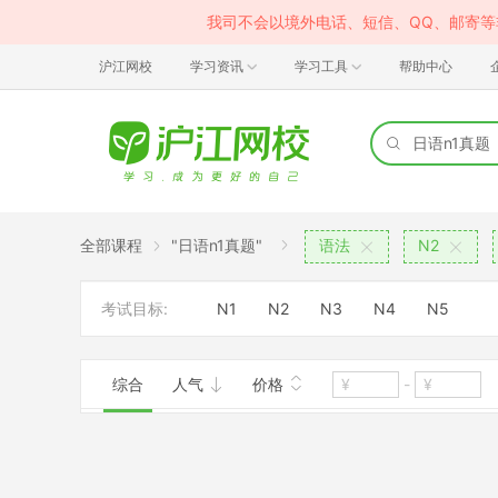
我司不会以境外电话、短信、QQ、邮寄
沪江网校
学习资讯
学习工具
帮助中心
全部课程
"日语n1真题"
语法
N2
考试目标:
N1
N2
N3
N4
N5
综合
人气
价格
-