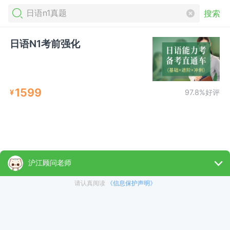
搜索
日语N1考前强化
1599
¥
97.8%好评