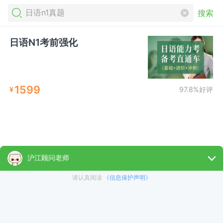
搜索
日语N1考前强化
1599
¥
97.8%好评