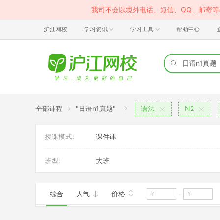
我司不会以境外电话、短信、QQ、邮寄
沪江网校
学习资讯
学习工具
帮助中心
全部课程
"日语n1真题"
语法
N2
授课模式:
课件课
班型:
大班
综合
人气
价格
-