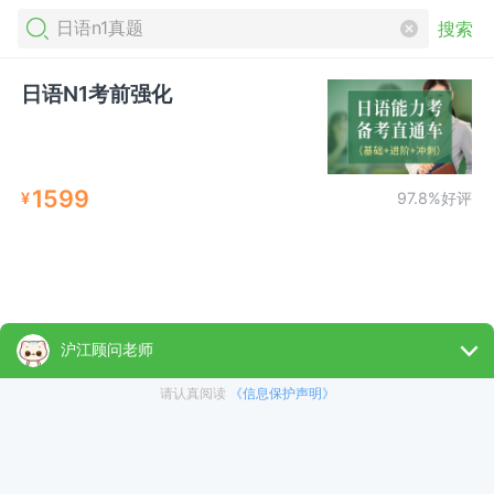
搜索
日语N1考前强化
1599
¥
97.8%好评