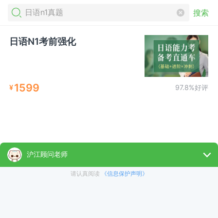
搜索
日语N1考前强化
1599
¥
97.8%好评