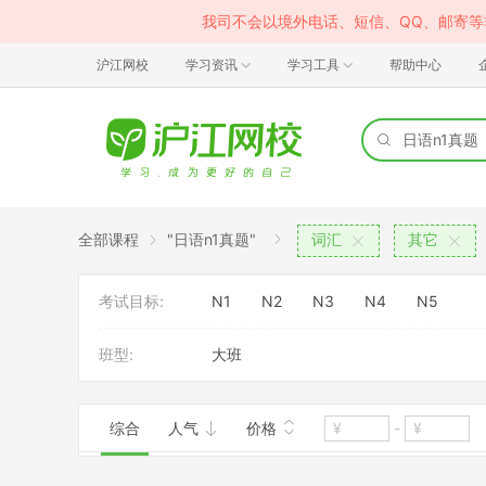
我司不会以境外电话、短信、QQ、邮寄
沪江网校
学习资讯
学习工具
帮助中心
全部课程
"日语n1真题"
词汇
其它
考试目标:
N1
N2
N3
N4
N5
班型:
大班
综合
人气
价格
-