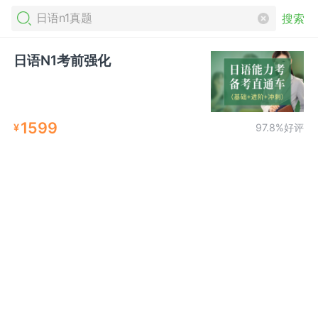
搜索
日语N1考前强化
1599
¥
97.8%好评