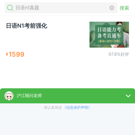
搜索
日语N1考前强化
1599
¥
97.8%好评