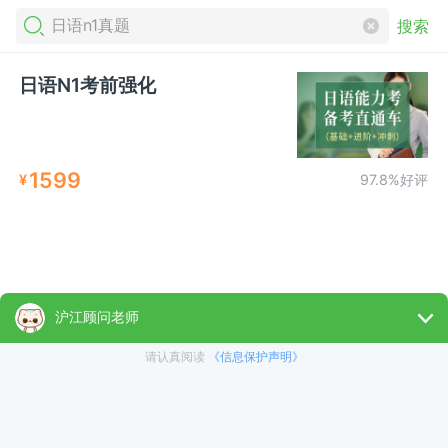
搜索
日语N1考前强化
1599
¥
97.8%好评