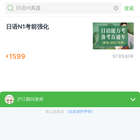
搜索
日语N1考前强化
1599
¥
97.8%好评