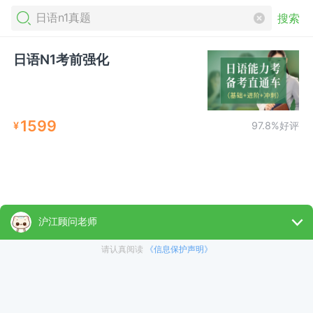
搜索
日语N1考前强化
1599
¥
97.8%好评