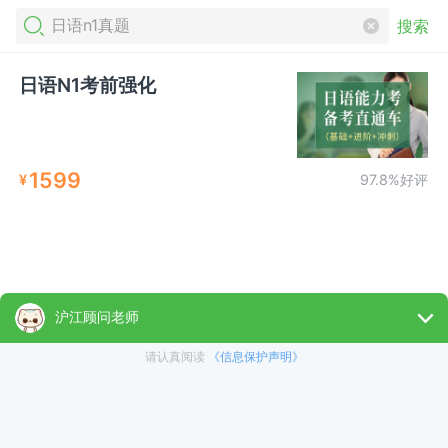
搜索
日语N1考前强化
1599
¥
97.8%好评