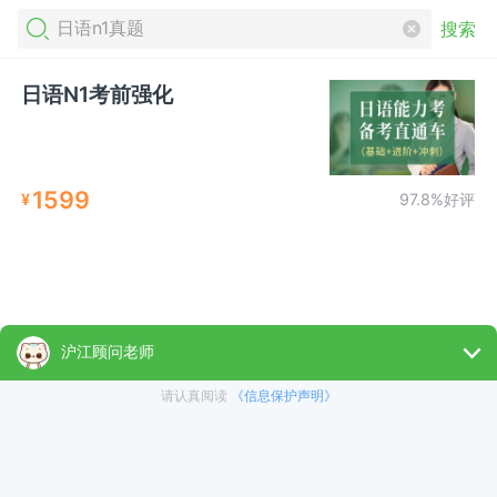
搜索
日语N1考前强化
1599
¥
97.8%好评