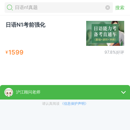
搜索
日语N1考前强化
1599
¥
97.8%好评