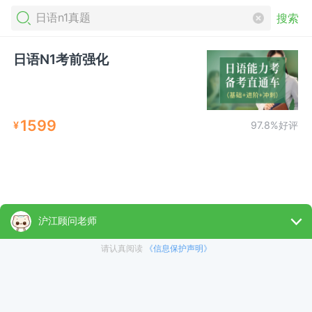
搜索
日语N1考前强化
1599
¥
97.8%好评