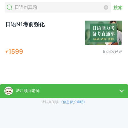
搜索
日语N1考前强化
1599
¥
97.8%好评