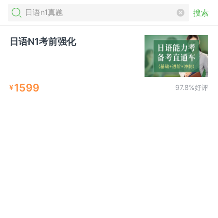
搜索
日语N1考前强化
1599
¥
97.8%好评