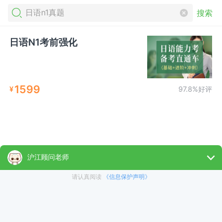
搜索
日语N1考前强化
1599
¥
97.8%好评