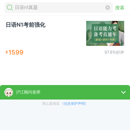
搜索
日语N1考前强化
1599
¥
97.8%好评